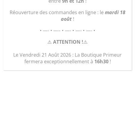
entre
9h et 12h
!
Réouverture des commandes en ligne : le
mardi 18
août
!
Graine d’ID
• —- • —– • —- • —- • —- •
17 Rue des primevères
⚠️
ATTENTION !
⚠️
85000 La Roche-sur-Yon
Le Vendredi 21 Août 2026 : La Boutique Primeur
02.51.05.42.49
fermera exceptionnellement à
16h30
!
Nous contacter