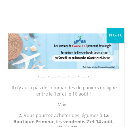
Cookies management panel
FERMER
GRAINE D’ID – Régie de Quartiers
de la Roche-sur-Yon
AGIR POUR ET AVEC LES
• —- • —– • —- • —- • —- •
HABITANTS
Il n’y aura pas de commandes de paniers en ligne
entre le 1er et le 16 août !
Mais :
Autres services
🍅 Vous pourrez acheter des légumes à
La
Boutique Primeur
, les
vendredis 7 et 14 août
,