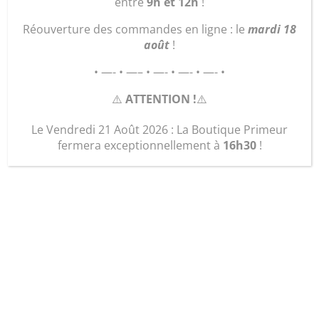
L’Assemblée Générale de Graine d’ID s’est tenue le
entre
9h et 12h
!
jeudi 17 juin 2021. Rapports présentés et adoptés
Réouverture des commandes en ligne : le
mardi 18
à...
août
!
• —- • —– • —- • —- • —- •
⚠️
ATTENTION !
⚠️
Le Vendredi 21 Août 2026 : La Boutique Primeur
fermera exceptionnellement à
16h30
!
Réouverture des cuisines du SERVICE
TRAITEUR
Sep 6, 2021
|
Actualités
Téléphonez au 02 51 05 42 49 pour passer vos...