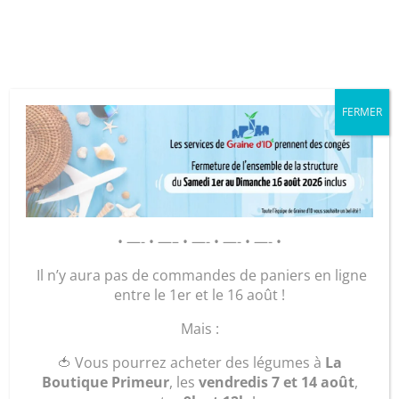
Cookies management panel
FERMER
• —- • —– • —- • —- • —- •
Il n’y aura pas de commandes de paniers en ligne
entre le 1er et le 16 août !
Mais :
Assemblée Générale
Sep 6, 2021
|
Actualités
🍅 Vous pourrez acheter des légumes à
La
Boutique Primeur
, les
vendredis 7 et 14 août
,